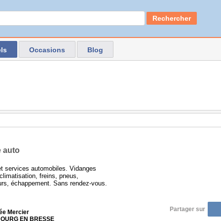
Rechercher
ls
Occasions
Blog
 auto
et services automobiles. Vidanges
climatisation, freins, pneus,
urs, échappement. Sans rendez-vous.
Partager sur
e Mercier
 BOURG EN BRESSE