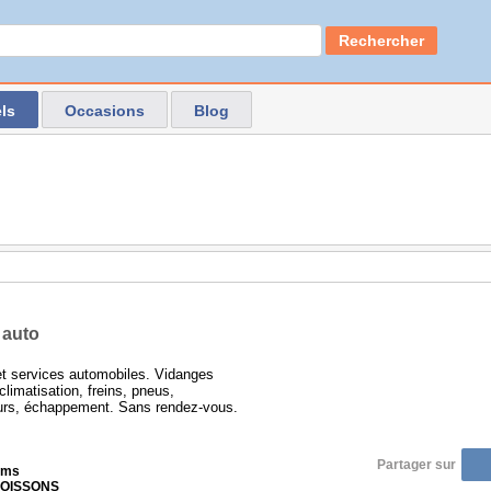
Rechercher
ls
Occasions
Blog
 auto
et services automobiles. Vidanges
climatisation, freins, pneus,
urs, échappement. Sans rendez-vous.
Partager sur
ims
 SOISSONS