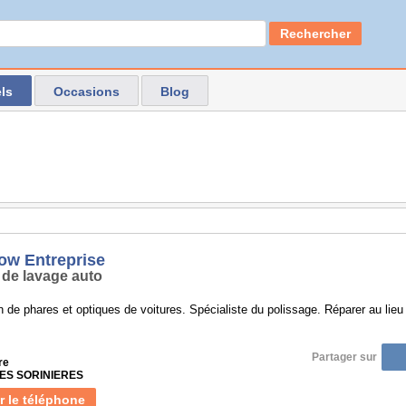
Rechercher
ls
Occasions
Blog
ow Entreprise
 de lavage auto
 de phares et optiques de voitures. Spécialiste du polissage. Réparer au lieu
Partager sur
re
LES SORINIERES
r le téléphone