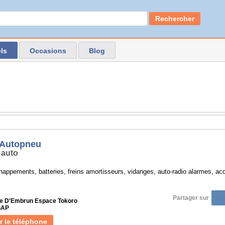
Rechercher
ls
Occasions
Blog
 Autopneu
 auto
appements, batteries, freins amortisseurs, vidanges, auto-radio alarmes, acc
Partager sur
e D'Embrun Espace Tokoro
GAP
r le téléphone