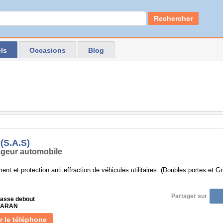
Rechercher
ls
Occasions
Blog
(S.A.S)
geur automobile
t et protection anti effraction de véhicules utilitaires. (Doubles portes et Gri
Partager sur
passe debout
 SARAN
r le téléphone