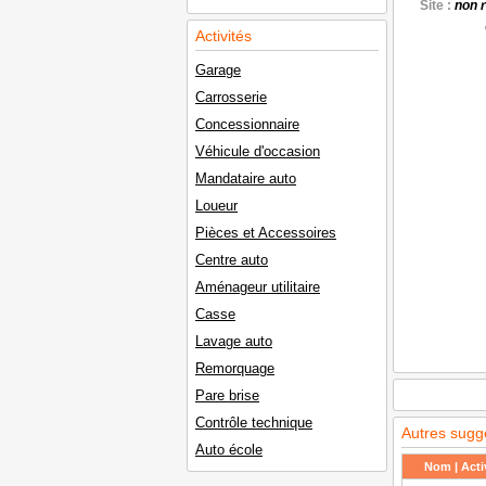
Site :
non 
Activités
Garage
Carrosserie
Concessionnaire
Véhicule d'occasion
Mandataire auto
Loueur
Pièces et Accessoires
Centre auto
Aménageur utilitaire
Casse
Lavage auto
Remorquage
Pare brise
Contrôle technique
Autres sugg
Auto école
Nom | Activ