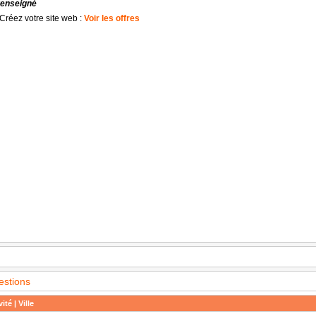
renseigné
Créez votre site web :
Voir les offres
estions
ité | Ville