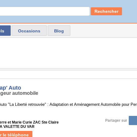
Rechercher
ls
Occasions
Blog
ap' Auto
geur automobile
uto "La Liberté retrouvée" : Adaptation et Aménagement Automobile pour Per
Partager sur
ierre et Marie Curie ZAC Ste Claire
 LA VALETTE DU VAR
r le téléphone