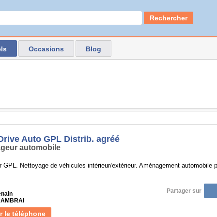
Rechercher
ls
Occasions
Blog
Drive Auto GPL Distrib. agréé
geur automobile
ur GPL. Nettoyage de véhicules intérieur/extérieur. Aménagement automobile p
Partager sur
enain
 CAMBRAI
r le téléphone