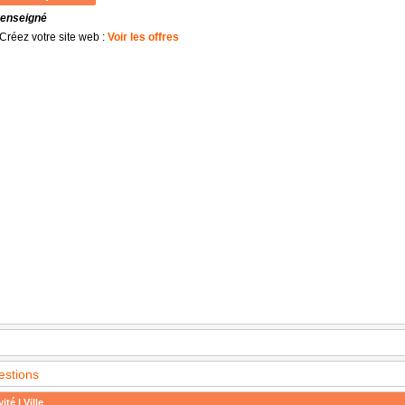
renseigné
Créez votre site web :
Voir les offres
estions
ité | Ville