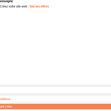
renseigné
Créez votre site web :
Voir les offres
estions
ité | Ville