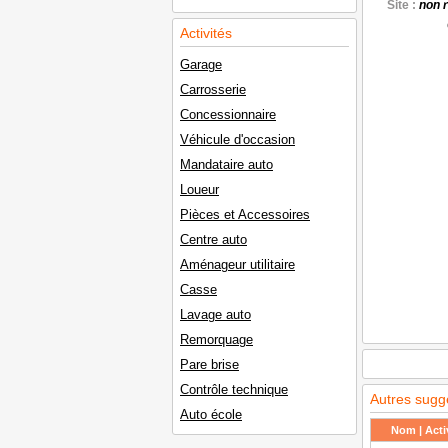
Site :
non 
Activités
Garage
Carrosserie
Concessionnaire
Véhicule d'occasion
Mandataire auto
Loueur
Pièces et Accessoires
Centre auto
Aménageur utilitaire
Casse
Lavage auto
Remorquage
Pare brise
Contrôle technique
Autres sugg
Auto école
Nom | Activ