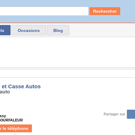
Rechercher
ls
Occasions
Blog
 et Casse Autos
auto
Partager sur
essy
 GOURFALEUR
r le téléphone