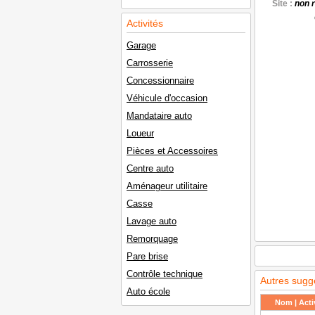
Site :
non 
Activités
Garage
Carrosserie
Concessionnaire
Véhicule d'occasion
Mandataire auto
Loueur
Pièces et Accessoires
Centre auto
Aménageur utilitaire
Casse
Lavage auto
Remorquage
Pare brise
Contrôle technique
Autres sugg
Auto école
Nom | Activ