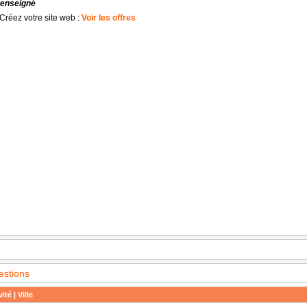
renseigné
Créez votre site web :
Voir les offres
estions
ité | Ville