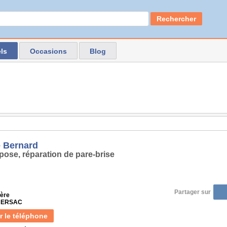
Rechercher
ls
Occasions
Blog
 Bernard
pose, réparation de pare-brise
Partager sur
ère
 NERSAC
r le téléphone