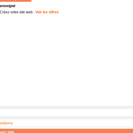
renseigné
Créez votre site web :
Voir les offres
estions
ité | Ville