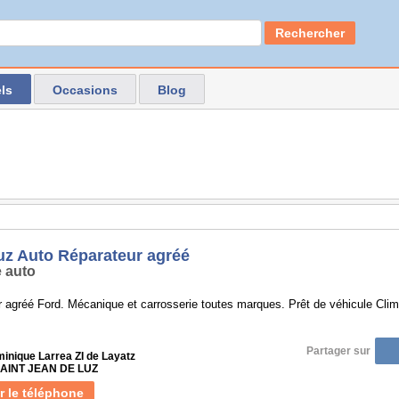
Rechercher
ls
Occasions
Blog
uz Auto Réparateur agréé
 auto
 agréé Ford. Mécanique et carrosserie toutes marques. Prêt de véhicule Clima
Partager sur
inique Larrea ZI de Layatz
SAINT JEAN DE LUZ
r le téléphone