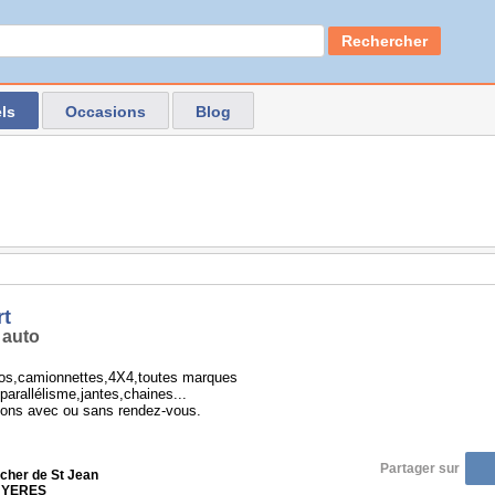
Rechercher
ls
Occasions
Blog
rt
 auto
os,camionnettes,4X4,toutes marques
parallélisme,jantes,chaines...
ions avec ou sans rendez-vous.
Partager sur
her de St Jean
 HYERES