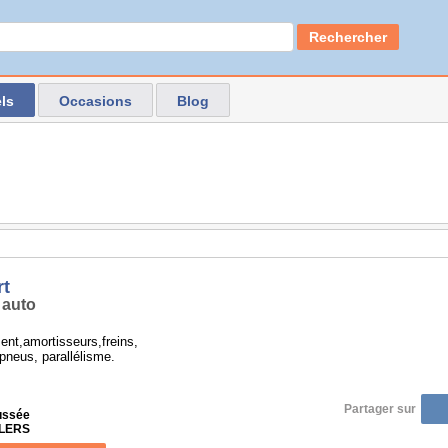
Rechercher
ls
Occasions
Blog
rt
 auto
nt,amortisseurs,freins,
pneus, parallélisme.
Partager sur
ussée
FLERS