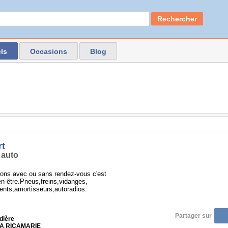
Rechercher
ls
Occasions
Blog
rt
 auto
ions avec ou sans rendez-vous c'est
en-être.Pneus,freins,vidanges,
nts,amortisseurs,autoradios.
Partager sur
dière
 LA RICAMARIE