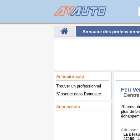
Annuaire des professionne
Annuaire auto
Trouver un professionnel
Feu Ve
S'inscrire dans l'annuaire
Centre
Annonceurs
70 prestat
plus de bi
échappeme
Adresse :
La Bérau
42150 -