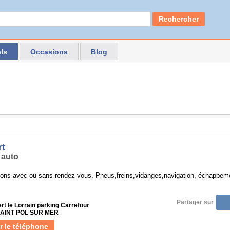
Rechercher
ls
Occasions
Blog
rt
 auto
ions avec ou sans rendez-vous. Pneus,freins,vidanges,navigation, échappeme
Partager sur
t le Lorrain parking Carrefour
 SAINT POL SUR MER
r le téléphone