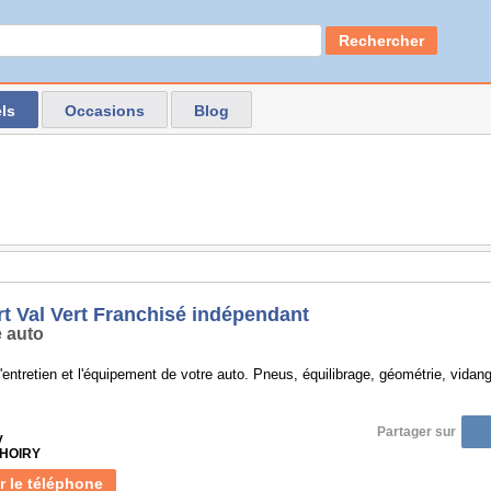
Rechercher
ls
Occasions
Blog
rt Val Vert Franchisé indépendant
 auto
l'entretien et l'équipement de votre auto. Pneus, équilibrage, géométrie, vida
Partager sur
y
THOIRY
r le téléphone