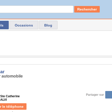
Rechercher
ls
Occasions
Blog
ar
 automobile
Partager sur
 Ste Catherine
CALVI
r le téléphone