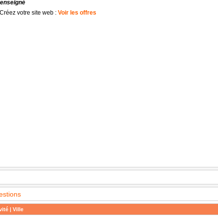
renseigné
Créez votre site web :
Voir les offres
estions
ité | Ville