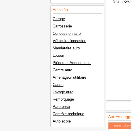
Site :
non 
Activités
Garage
Carrosserie
Concessionnaire
Véhicule d'occasion
Mandataire auto
Loueur
Pièces et Accessoires
Centre auto
Aménageur utilitaire
Casse
Lavage auto
Remorquage
Pare brise
Contrôle technique
Autres sugg
Auto école
Nom | Activ