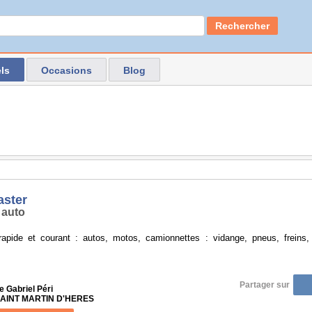
Rechercher
ls
Occasions
Blog
ster
 auto
 rapide et courant : autos, motos, camionnettes : vidange, pneus, freins, 
Partager sur
 Gabriel Péri
 SAINT MARTIN D'HERES