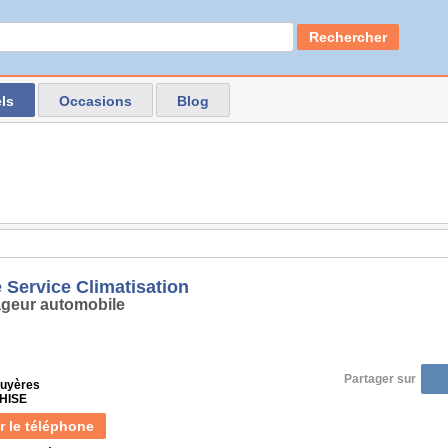
Rechercher
ls
Occasions
Blog
 Service Climatisation
geur automobile
Partager sur
ruyères
THISE
r le téléphone