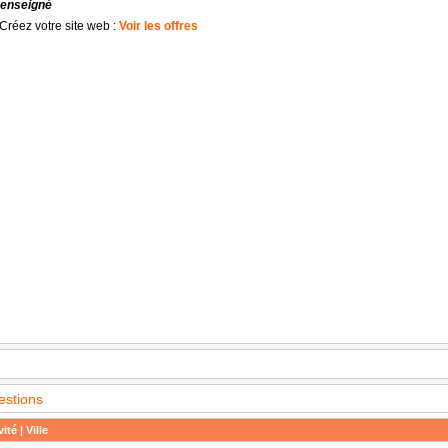
renseigné
Créez votre site web :
Voir les offres
estions
ité | Ville