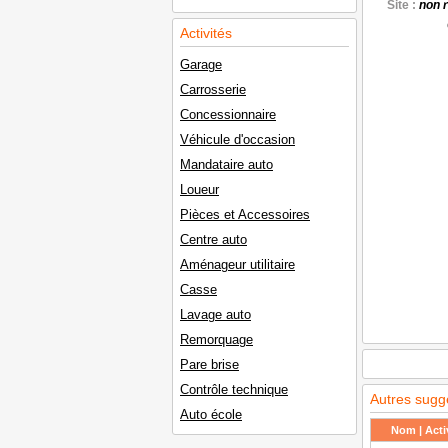
Site :
non 
Activités
Garage
Carrosserie
Concessionnaire
Véhicule d'occasion
Mandataire auto
Loueur
Pièces et Accessoires
Centre auto
Aménageur utilitaire
Casse
Lavage auto
Remorquage
Pare brise
Contrôle technique
Autres sugg
Auto école
Nom | Activ