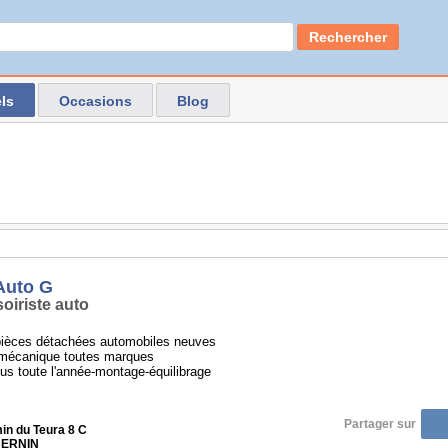
Rechercher
ls
Occasions
Blog
Auto G
oiriste auto
pièces détachées automobiles neuves
 mécanique toutes marques
s toute l'année-montage-équilibrage
Partager sur
in du Teura 8 C
BERNIN