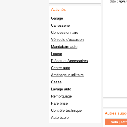
Site :
non 
Activités
Garage
Carrosserie
Concessionnaire
Véhicule d'occasion
Mandataire auto
Loueur
Pièces et Accessoires
Centre auto
Aménageur utilitaire
Casse
Lavage auto
Remorquage
Pare brise
Contrôle technique
Autres sugg
Auto école
Nom | Activ