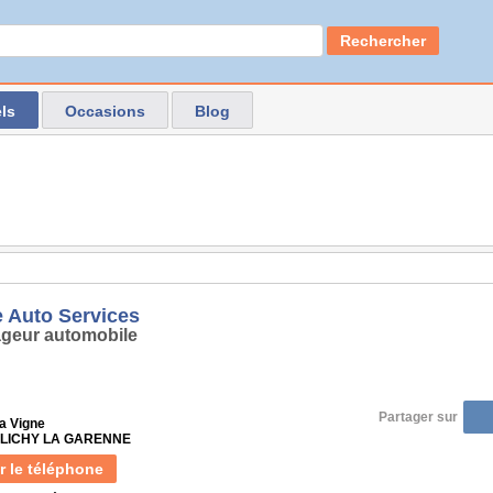
Rechercher
ls
Occasions
Blog
e Auto Services
geur automobile
Partager sur
la Vigne
 CLICHY LA GARENNE
r le téléphone