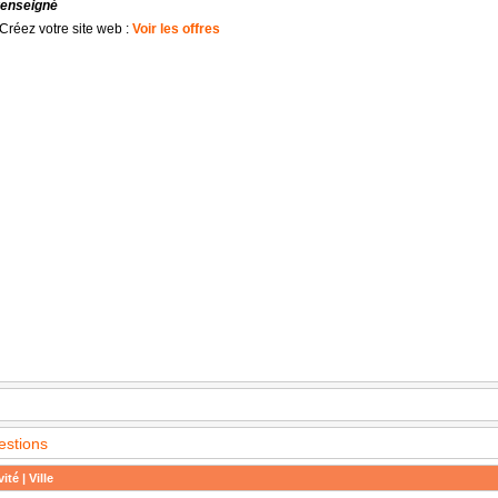
renseigné
Créez votre site web :
Voir les offres
estions
ité | Ville