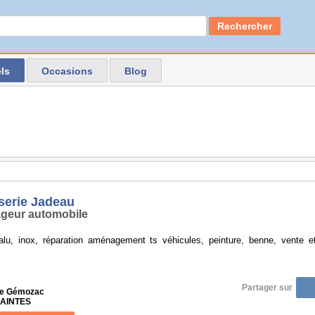
Rechercher
ls
Occasions
Blog
serie Jadeau
geur automobile
alu, inox, réparation aménagement ts véhicules, peinture, benne, vente e
Partager sur
ue Gémozac
SAINTES