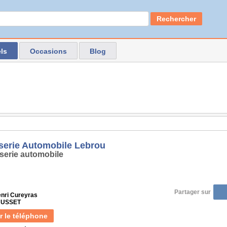
Rechercher
ls
Occasions
Blog
serie Automobile Lebrou
serie automobile
Partager sur
enri Cureyras
 CUSSET
r le téléphone