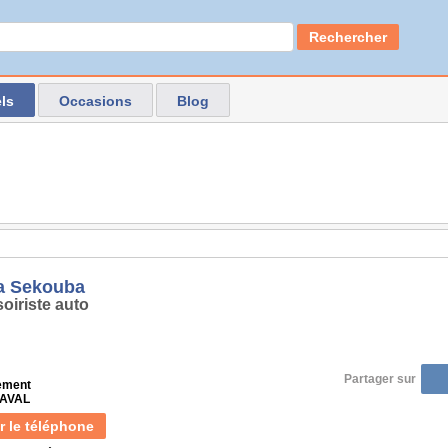
Rechercher
ls
Occasions
Blog
a Sekouba
oiriste auto
Partager sur
ement
LAVAL
r le téléphone