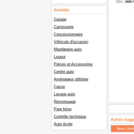
Site :
non 
Activités
Garage
Carrosserie
Concessionnaire
Véhicule d'occasion
Mandataire auto
Loueur
Pièces et Accessoires
Centre auto
Aménageur utilitaire
Casse
Lavage auto
Remorquage
Pare brise
Contrôle technique
Autres sugg
Auto école
Nom | Activ