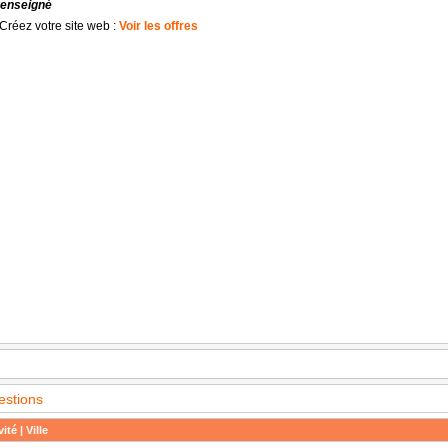
renseigné
Créez votre site web :
Voir les offres
estions
ité | Ville