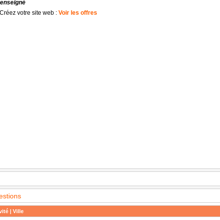
renseigné
Créez votre site web :
Voir les offres
estions
ité | Ville