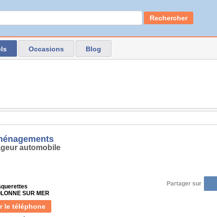
Rechercher
ls
Occasions
Blog
ménagements
geur automobile
Partager sur
âquerettes
 OLONNE SUR MER
r le téléphone