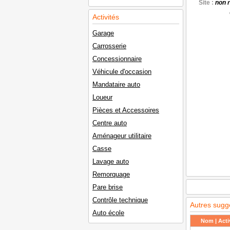
Site :
non 
Activités
Garage
Carrosserie
Concessionnaire
Véhicule d'occasion
Mandataire auto
Loueur
Pièces et Accessoires
Centre auto
Aménageur utilitaire
Casse
Lavage auto
Remorquage
Pare brise
Contrôle technique
Autres sugg
Auto école
Nom | Activ