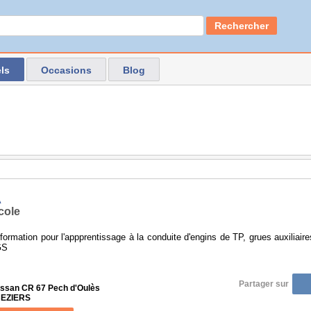
Rechercher
ls
Occasions
Blog
A
cole
formation pour l'appprentissage à la conduite d'engins de TP, grues auxiliaire
GS
Partager sur
ssan CR 67 Pech d'Oulès
BEZIERS