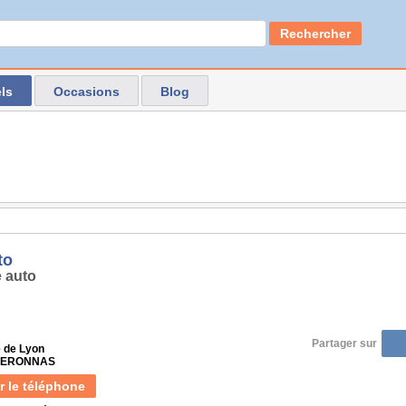
Rechercher
ls
Occasions
Blog
to
 auto
Partager sur
e de Lyon
 PERONNAS
r le téléphone