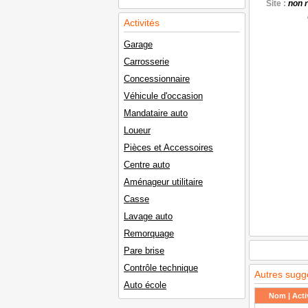
Site :
non 
Activités
Garage
Carrosserie
Concessionnaire
Véhicule d'occasion
Mandataire auto
Loueur
Pièces et Accessoires
Centre auto
Aménageur utilitaire
Casse
Lavage auto
Remorquage
Pare brise
Contrôle technique
Autres sugg
Auto école
Nom | Activ