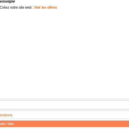
renseigné
Créez votre site web :
Voir les offres
estions
ité | Ville