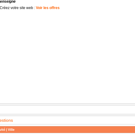
renseigné
Créez votre site web :
Voir les offres
estions
ité | Ville