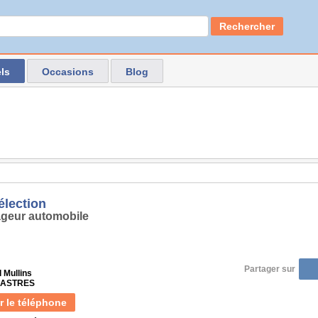
Rechercher
ls
Occasions
Blog
élection
geur automobile
Partager sur
 Mullins
 CASTRES
r le téléphone