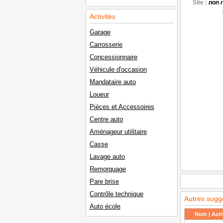
Site :
non 
Activités
Garage
Carrosserie
Concessionnaire
Véhicule d'occasion
Mandataire auto
Loueur
Pièces et Accessoires
Centre auto
Aménageur utilitaire
Casse
Lavage auto
Remorquage
Pare brise
Contrôle technique
Autres sugg
Auto école
Nom | Activ