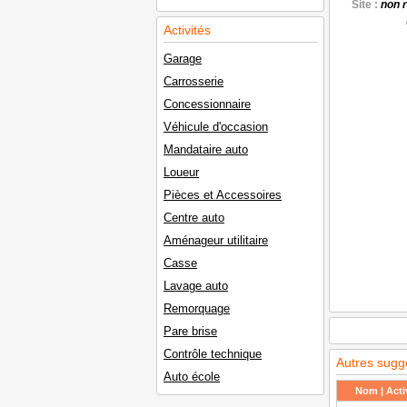
Site :
non 
Activités
Garage
Carrosserie
Concessionnaire
Véhicule d'occasion
Mandataire auto
Loueur
Pièces et Accessoires
Centre auto
Aménageur utilitaire
Casse
Lavage auto
Remorquage
Pare brise
Contrôle technique
Autres sugg
Auto école
Nom | Activ