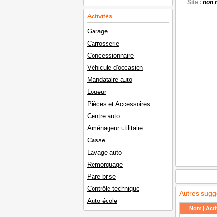
Site :
non 
Activités
Garage
Carrosserie
Concessionnaire
Véhicule d'occasion
Mandataire auto
Loueur
Pièces et Accessoires
Centre auto
Aménageur utilitaire
Casse
Lavage auto
Remorquage
Pare brise
Contrôle technique
Autres sugg
Auto école
Nom | Activ