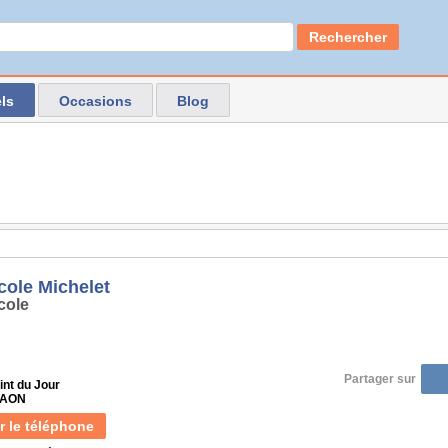
Rechercher
ls
Occasions
Blog
cole Michelet
cole
Partager sur
int du Jour
LAON
r le téléphone