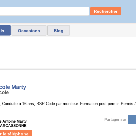
Rechercher
ls
Occasions
Blog
cole Marty
cole
 Conduite à 16 ans, BSR Code par moniteur. Formation post permis Permis à 1
Partager sur
e Antoine Marty
 CARCASSONNE
r le téléphone