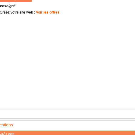
renseigné
Créez votre site web :
Voir les offres
estions
ité | Ville