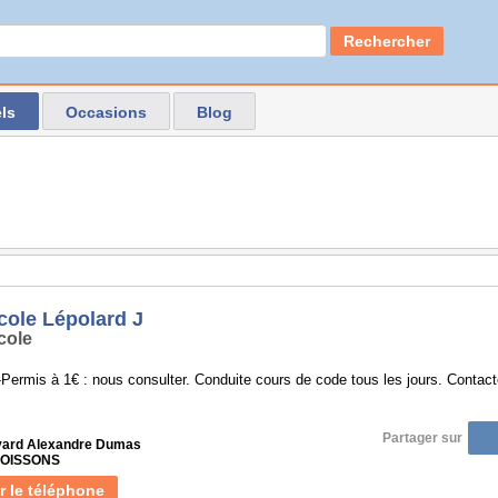
Rechercher
ls
Occasions
Blog
cole Lépolard J
cole
ermis à 1€ : nous consulter. Conduite cours de code tous les jours. Contact
Partager sur
vard Alexandre Dumas
 SOISSONS
r le téléphone