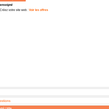
renseigné
Créez votre site web :
Voir les offres
estions
ité | Ville