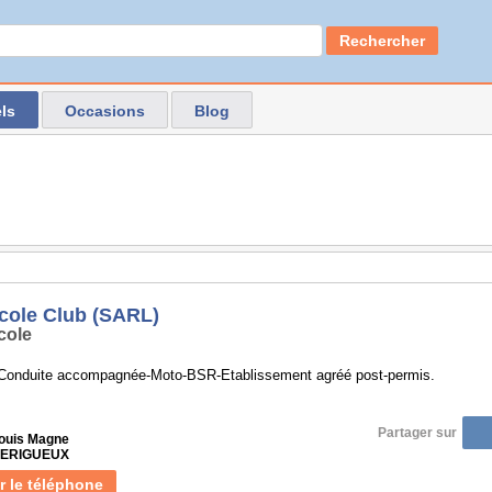
Rechercher
ls
Occasions
Blog
cole Club (SARL)
cole
Conduite accompagnée-Moto-BSR-Etablissement agréé post-permis.
Partager sur
Louis Magne
 PERIGUEUX
r le téléphone