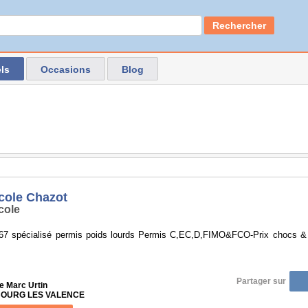
Rechercher
ls
Occasions
Blog
cole Chazot
cole
67 spécialisé permis poids lourds Permis C,EC,D,FIMO&FCO-Prix chocs & lo
Partager sur
e Marc Urtin
 BOURG LES VALENCE