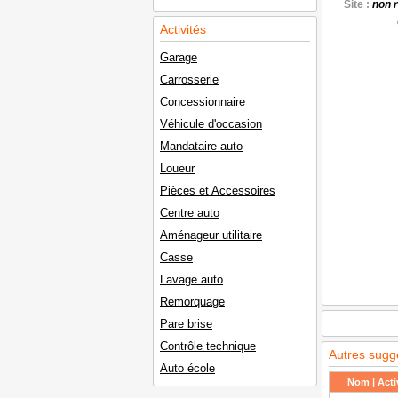
Site :
non 
Activités
Garage
Carrosserie
Concessionnaire
Véhicule d'occasion
Mandataire auto
Loueur
Pièces et Accessoires
Centre auto
Aménageur utilitaire
Casse
Lavage auto
Remorquage
Pare brise
Contrôle technique
Autres sugg
Auto école
Nom | Activ