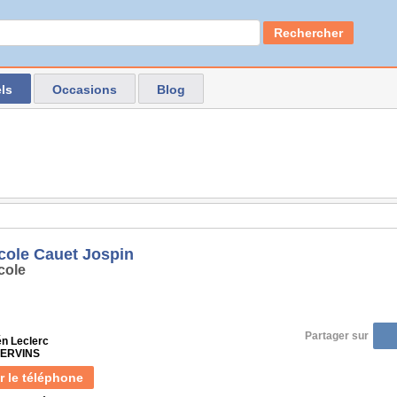
Rechercher
ls
Occasions
Blog
cole Cauet Jospin
cole
Partager sur
én Leclerc
VERVINS
r le téléphone