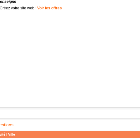
renseigné
Créez votre site web :
Voir les offres
estions
ité | Ville