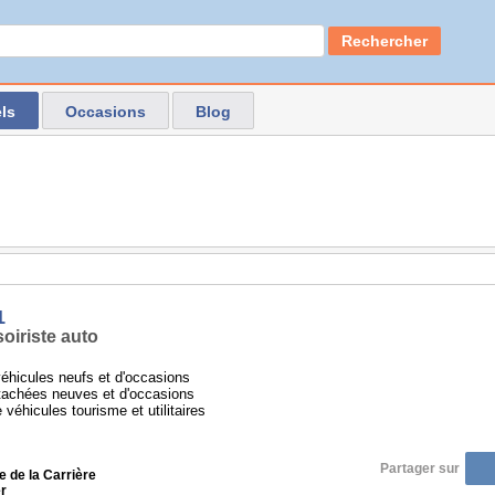
Rechercher
ls
Occasions
Blog
1
oiriste auto
éhicules neufs et d'occasions
tachées neuves et d'occasions
 véhicules tourisme et utilitaires
Partager sur
 de la Carrière
r