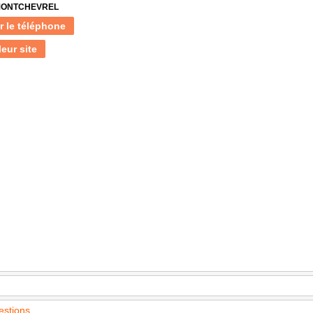
 MONTCHEVREL
r le téléphone
leur site
estions