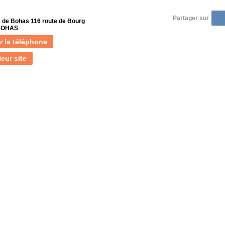
Partager sur
e de Bohas 116 route de Bourg
 BOHAS
r le téléphone
leur site