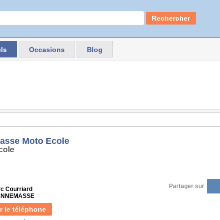
Rechercher
ls
Occasions
Blog
sse Moto Ecole
cole
Partager sur
rc Courriard
 ANNEMASSE
r le téléphone