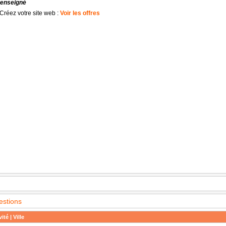
renseigné
Créez votre site web :
Voir les offres
estions
ité | Ville