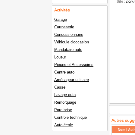
Site :
non 
Activités
Garage
Carrosserie
Concessionnaire
Véhicule d'occasion
Mandataire auto
Loueur
Pièces et Accessoires
Centre auto
Aménageur utilitaire
Casse
Lavage auto
Remorquage
Pare brise
Contrôle technique
Autres sugg
Auto école
Nom | Activ