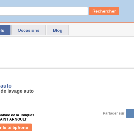
Rechercher
ls
Occasions
Blog
auto
 de lavage auto
Partager sur
sanale de la Touques
 SAINT ARNOULT
r le téléphone