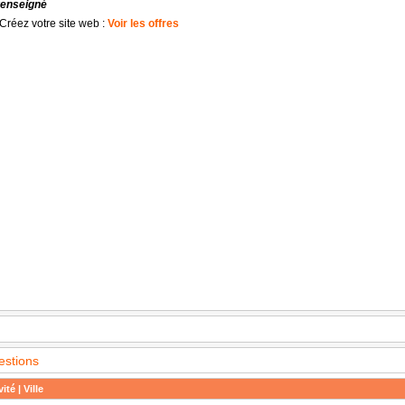
renseigné
Créez votre site web :
Voir les offres
estions
ité | Ville