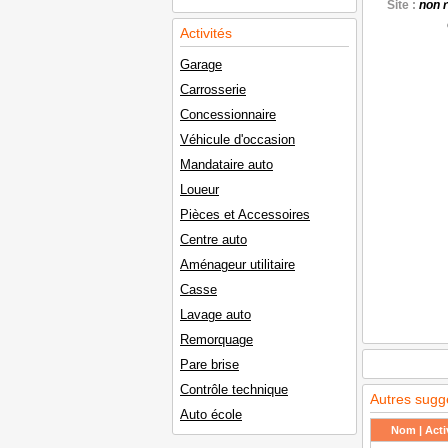
Site :
non 
Activités
Garage
Carrosserie
Concessionnaire
Véhicule d'occasion
Mandataire auto
Loueur
Pièces et Accessoires
Centre auto
Aménageur utilitaire
Casse
Lavage auto
Remorquage
Pare brise
Contrôle technique
Autres sugg
Auto école
Nom | Activ