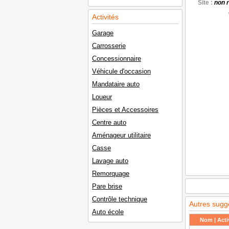
Site :
non 
Activités
Garage
Carrosserie
Concessionnaire
Véhicule d'occasion
Mandataire auto
Loueur
Pièces et Accessoires
Centre auto
Aménageur utilitaire
Casse
Lavage auto
Remorquage
Pare brise
Contrôle technique
Autres sugg
Auto école
Nom | Activ