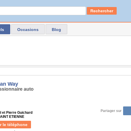
Rechercher
ls
Occasions
Blog
can Way
sionnaire auto
Partager sur
l et Pierre Guichard
SAINT ETIENNE
r le téléphone