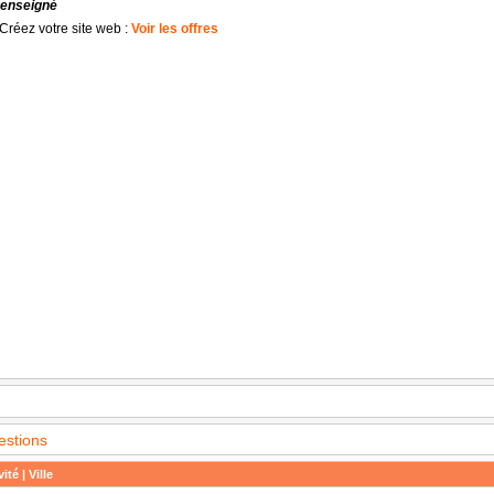
renseigné
Créez votre site web :
Voir les offres
estions
ité | Ville