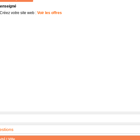
renseigné
Créez votre site web :
Voir les offres
estions
ité | Ville