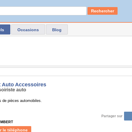
Rechercher
ls
Occasions
Blog
 Auto Accessoires
oiriste auto
s de pièces automobiles.
Partager sur
 AMBERT
r le téléphone