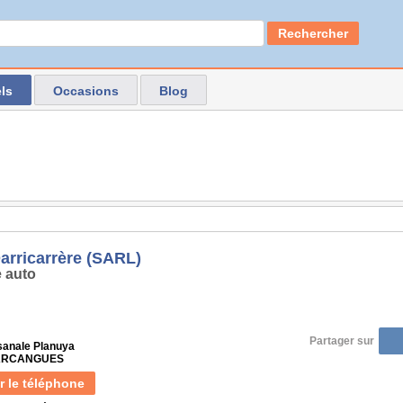
Rechercher
ls
Occasions
Blog
Darricarrère (SARL)
 auto
Partager sur
isanale Planuya
 ARCANGUES
r le téléphone