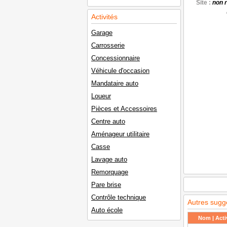
Site :
non 
Activités
Garage
Carrosserie
Concessionnaire
Véhicule d'occasion
Mandataire auto
Loueur
Pièces et Accessoires
Centre auto
Aménageur utilitaire
Casse
Lavage auto
Remorquage
Pare brise
Contrôle technique
Autres sugg
Auto école
Nom | Activ