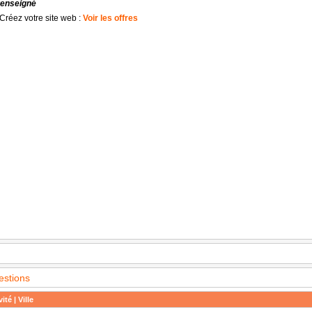
renseigné
Créez votre site web :
Voir les offres
estions
ité | Ville