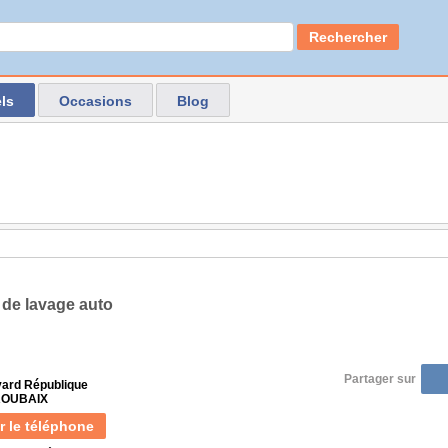
Rechercher
ls
Occasions
Blog
 de lavage auto
Partager sur
vard République
 ROUBAIX
r le téléphone