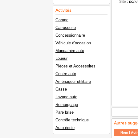
Site :
non 
Activités
Garage
Carrosserie
Concessionnaire
Véhicule d'occasion
Mandataire auto
Loueur
Pièces et Accessoires
Centre auto
Aménageur utilitaire
Casse
Lavage auto
Remorquage
Pare brise
Contrôle technique
Autres sugg
Auto école
Nom | Activ