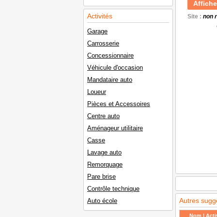
Affiche
Activités
Site :
non 
Garage
Carrosserie
Concessionnaire
Véhicule d'occasion
Mandataire auto
Loueur
Pièces et Accessoires
Centre auto
Aménageur utilitaire
Casse
Lavage auto
Remorquage
Pare brise
Contrôle technique
Autres sugg
Auto école
Nom | Activ