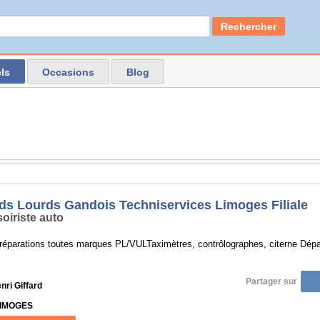
Rechercher
ls
Occasions
Blog
ds Lourds Gandois Techniservices Limoges Filiale
oiriste auto
 réparations toutes marques PL/VULTaximètres, contrôlographes, citerne Dép
Partager sur
nri Giffard
LIMOGES