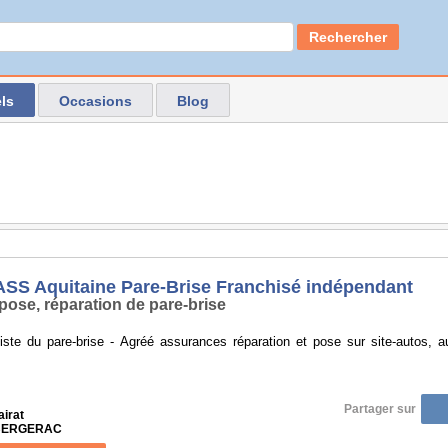
Rechercher
ls
Occasions
Blog
SS Aquitaine Pare-Brise Franchisé indépendant
pose, réparation de pare-brise
iste du pare-brise - Agréé assurances réparation et pose sur site-autos, aut
Partager sur
airat
 BERGERAC