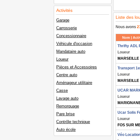
Activités
Liste des l
Garage
Nous avons
2
Carrosserie
Concessionnaire
Nom | Activ
Véhicule d'occasion
Thrifty ADL 
Mandataire auto
Loueur
MARSEILLE
Loueur
Pièces et Accessoires
Transport 1
Loueur
Centre auto
MARSEILLE
Aménageur utilitaire
Casse
UCAR MARIG
Loueur
Lavage auto
MARIGNAN
Remorquage
Ucar Solis F
Pare brise
Loueur
Contrôle technique
FOS SUR M
Auto école
Véo Locatio