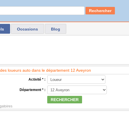
Rechercher
ls
Occasions
Blog
des loueurs auto dans le département 12 Aveyron
Activité * :
Département * :
RECHERCHER
gatoires