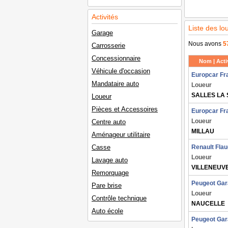
Activités
Liste des l
Garage
Nous avons
5
Carrosserie
Concessionnaire
Nom | Activ
Véhicule d'occasion
Europcar Fr
Mandataire auto
Loueur
SALLES LA
Loueur
Pièces et Accessoires
Europcar Fr
Loueur
Centre auto
MILLAU
Aménageur utilitaire
Casse
Renault Fla
Loueur
Lavage auto
VILLENEUV
Remorquage
Peugeot Gar
Pare brise
Loueur
Contrôle technique
NAUCELLE
Auto école
Peugeot Gar