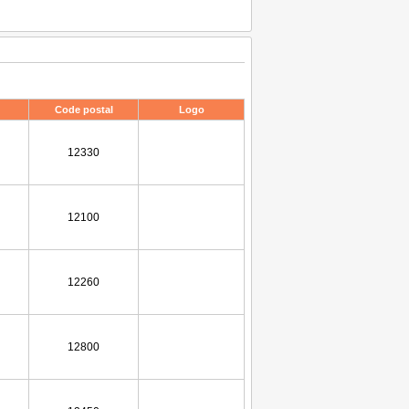
Code postal
Logo
12330
12100
12260
12800