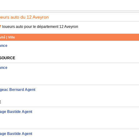
oueurs auto du 12 Aveyron
7
loueurs auto pour le département 12 Aveyron
ité | Ville
ance
 SOURCE
ance
ugeac Bernard Agent
E
age Bastide Agent
age Bastide Agent