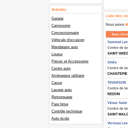
Activités
Liste des ce
Garage
Nous avons
4
Carrosserie
Concessionnaire
Nom | Activ
Véhicule d'occasion
Sameud Lav
Mandataire auto
Centre de l
SAINT GRE
Loueur
Pièces et Accessoires
Sinéo
Centre de l
Centre auto
CHANTEPIE
Aménageur utilitaire
Casse
TAVARSON
Centre de l
Lavage auto
REDON
Remorquage
Vénus Saint
Pare brise
Centre de l
Contrôle technique
SAINT MAL
Auto école
Verseau La