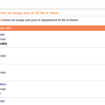
ntres de lavage auto du 35 Ille et Vilaine
8
centres de lavage auto pour le département 35 Ille et Vilaine
ité | Ville
age
avage
GOIRE
avage
avage
 Malo
avage
O
vage