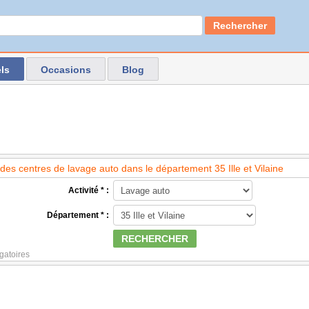
Rechercher
ls
Occasions
Blog
es centres de lavage auto dans le département 35 Ille et Vilaine
Activité * :
Département * :
RECHERCHER
gatoires