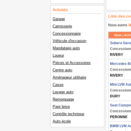
Activités
Liste des c
Garage
Nous avons
3
Carrosserie
Concessionnaire
Nom | Activ
Véhicule d'occasion
Subaru Gara
Mandataire auto
Concessionn
RIVERY
Loueur
Pièces et Accessoires
Mercedes-Ben
Concessionn
Centre auto
RIVERY
Aménageur utilitaire
Casse
Mini LVM Au
Concessionn
Lavage auto
DURY
Remorquage
Seat Campov
Pare brise
Concessionn
Contrôle technique
PERONNE
Auto école
BMW LVM Au