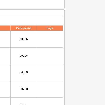
Code postal
Logo
80136
80136
80480
80200