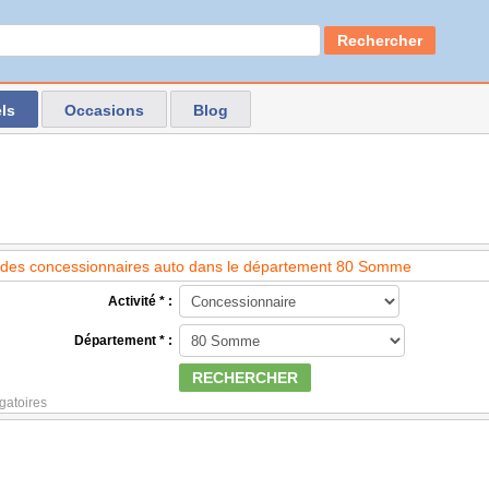
Rechercher
ls
Occasions
Blog
des concessionnaires auto dans le département 80 Somme
Activité * :
Département * :
RECHERCHER
gatoires