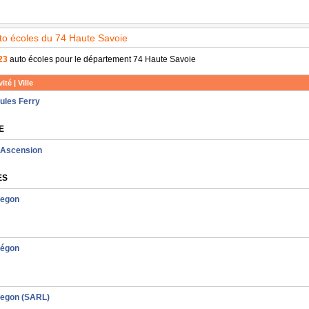
uto écoles du 74 Haute Savoie
23
auto écoles pour le département 74 Haute Savoie
ité | Ville
ules Ferry
E
l'Ascension
ES
Legon
Légon
Legon (SARL)