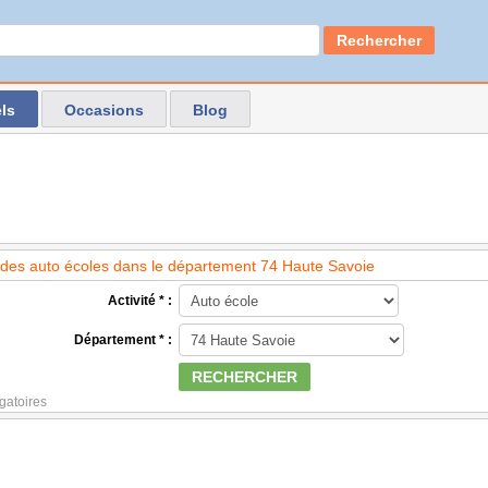
Rechercher
ls
Occasions
Blog
des auto écoles dans le département 74 Haute Savoie
Activité * :
Département * :
RECHERCHER
gatoires